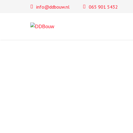
info@ddbouw.nl
065 901 5432